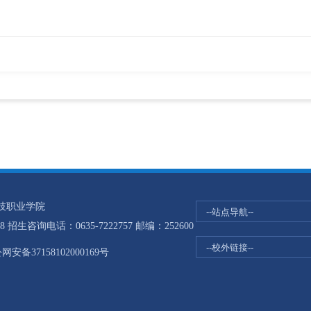
科技职业学院
生咨询电话：0635-7222757 邮编：252600
网安备37158102000169号