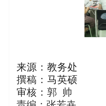
来源
：
教务处
撰稿：
马英硕
审核：
郭
帅
责编：张若
卉