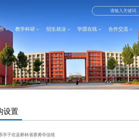
作
教学科研
招生就业
学团在线
合作交流
构设置
系学子在蓝桥杯省赛勇夺佳绩