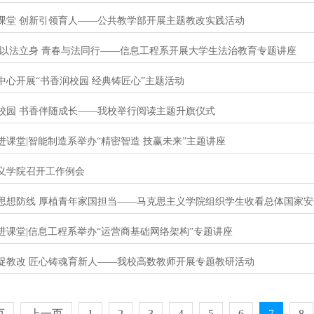
课堂 创新引领育人——公共教学部开展主题教改实践活动
 以法立身 青春与法同行——信息工程系开展大学生法治教育专题讲座
中心开展“书香润校园 经典铸匠心”主题活动
校园 书香伴随成长——我校举行阅读主题升旗仪式
进课堂|智能制造系举办“精密智造 技赢未来”主题讲座
义学院召开工作例会
思想防线 厚植青年家国担当——马克思主义学院组织学生收看总体国家安
进课堂|信息工程系举办“运营商基础网络架构”专题讲座
促教改 匠心铸魂育新人——我校高数教师开展专题教研活动
页
上一页
1
2
3
4
5
6
7
8