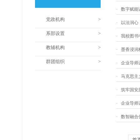
·
数字赋能
党政机构
·
以法润心
系部设置
·
我校图书
教辅机构
·
墨香浸润
群团组织
·
企业导师
·
马克思主
·
筑牢国安
·
企业导师
·
数智融合
首