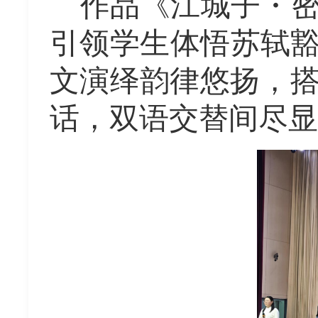
作品《江城子・
引领学生体悟苏轼
文演绎韵律悠扬，
话，双语交替间尽显