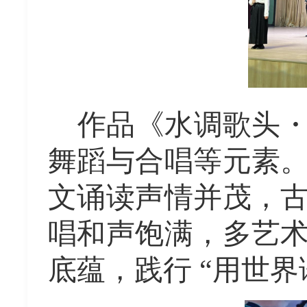
作品《水调歌头
舞蹈与合唱等元素
文诵读声情并茂，
唱和声饱满，多艺
底蕴，践行
“用世界