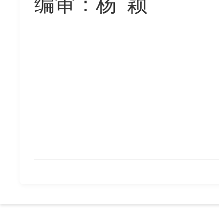
编审：杨
颖