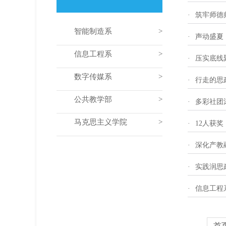
·
筑牢师德
智能制造系
·
声动盛夏
信息工程系
·
压实底线
数字传媒系
·
行走的思
公共教学部
·
多彩社团
马克思主义学院
·
12人获
·
深化产教
·
实践润思
·
信息工程系
首