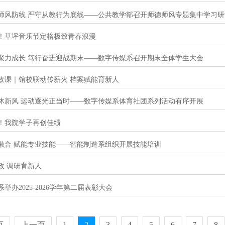
师风防线 严守从教行为底线——公共教学部召开师德师风专题集中学习研
！草坪音乐节定格极致青春浪漫
聚力成长 笃行奋进迎战期末——数字传媒系召开期末全体学生大会
政课｜馆校联动传薪火 档案赋能育新人
沐新风 运动逐光正当时——数字传媒系体育社团系列活动有序开展
奖！我院学子再创佳绩
融合 赋能专业技能——智能制造系组织开展技能培训
政 调研育新人
举办2025-2026学年第二届表彰大会
页
上一页
1
2
3
4
5
6
7
8