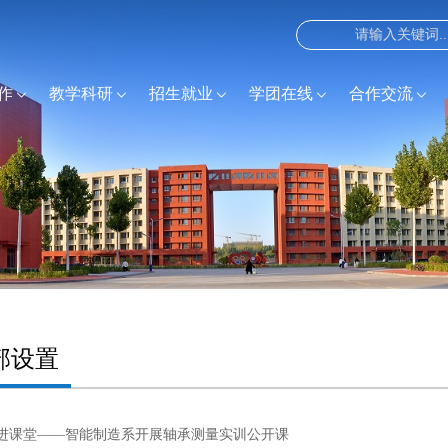
作
教学科研
招生就业
学团在线
合作交流
部设置
进课堂——智能制造系开展轴承测量实训公开课