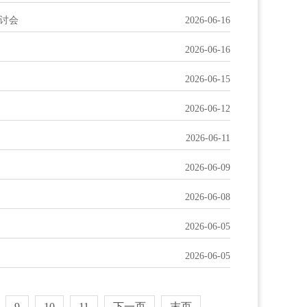
讨会
2026-06-16
2026-06-16
2026-06-15
2026-06-12
2026-06-11
2026-06-09
2026-06-08
2026-06-05
2026-06-05
9
10
11
下一页
末页