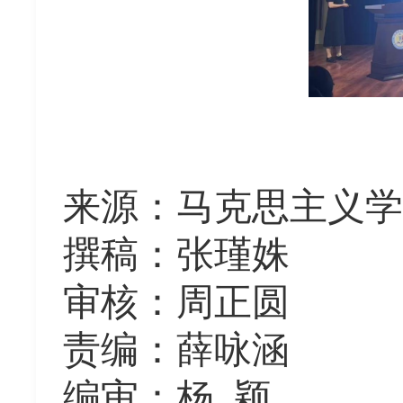
来源
：
马克思主义学
撰稿：张瑾姝
审核：周正圆
责编：
薛咏涵
编审：杨
颖