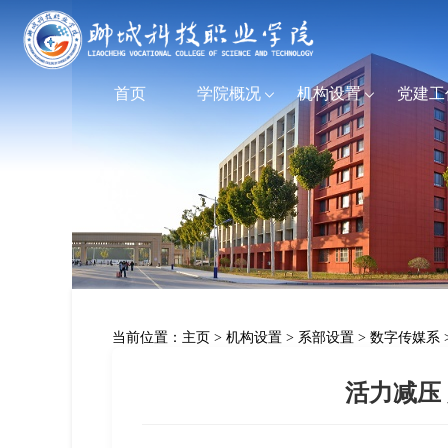
首页
学院概况
机构设置
党建工
当前位置：
主页
>
机构设置
>
系部设置
>
数字传媒系
活力减压