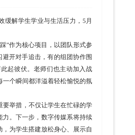
效缓解学生学业与生活压力，
5月
踩踩”作为核心项目，以团队形式参
闪避开对手追击，有的组团协作围
声此起彼伏。老师们也主动加入战
，每一个瞬间都洋溢着轻松愉悦的氛
重要举措，不仅让学生在忙碌的学
能力。下一步，数字传媒系将持续
动，为学生搭建放松身心、展示自