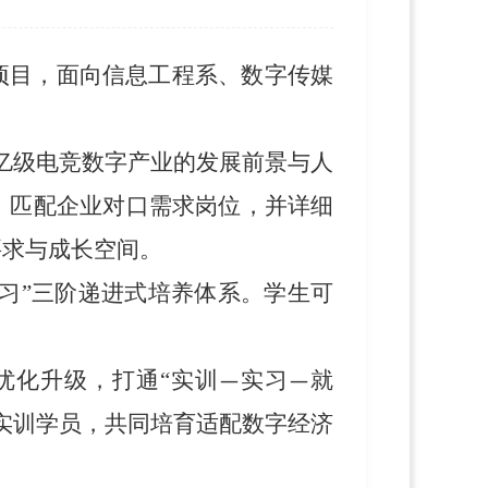
地项目，面向信息工程系、数字传媒
千亿级电竞数字产业的发展前景与人
，
匹配
企业对口需求岗位，
并详细
要求与成长空间。
习
”
三阶递进式培养体系
。
学生可
优化升级，打通
“
实训
实习
就
—
—
实训学员，共同培育适配数字经济