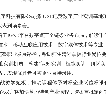
发布时间：2026-06-23 17:38
访问量:
208
数字科技有限公司携
IGXE电竞数字产业实训基
代表到场参会。
绍
了
IGXE平台数字资产全链条业务布局，解读
技术
、移动互联
应用技术
、数字媒体
技术
等专业
完整职业发展路径，帮助师生清晰掌握行业岗位
准实训机房，构建
“
认知实训
技能实训
顶岗实
—
—
贴，表现优异者可被企业直接录用。
实战教学短板，推动课程体系对标企业岗位标准
企双方将加快落地特色产业课程，选拔首批定向
。