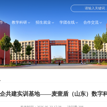
作
教学科研
招生就业
学团在线
合作交流
>
校企共建实训基地——麦壹盾（山东）数字