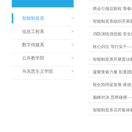
·
两会引领启新程 青
智能制造系
·
智能制造系组织开展
信息工程系
·
消防演练强技能 安
数字传媒系
·
收心归位 笃行实干—
公共教学部
·
智能制造系开展普法
马克思主义学院
·
凝聚青春力量 彰显
·
校企协同促发展 座
·
巅峰对决 思辨碰撞—
·
智能制造系召开集体