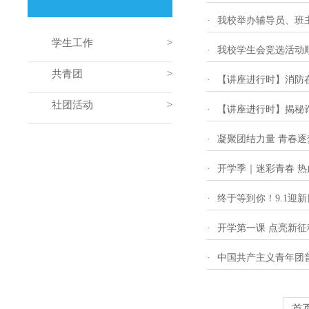
·
我校举办辅导员、班
学生工作
·
我校学生会竞选活动
共青团
·
【讲座进行时】消防
社团活动
·
【讲座进行时】揭秘
·
凝聚团结力量 青春
·
开学季｜迷彩青春 热
·
终于等到你！9.1迎
·
开学第一课 点亮新征
·
中国共产主义青年团
首