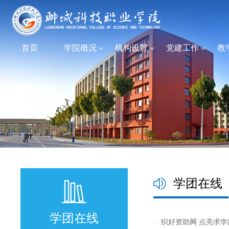
首页
学院概况
机构设置
党建工作
教
学团在线
学团在线
·
织好资助网 点亮求