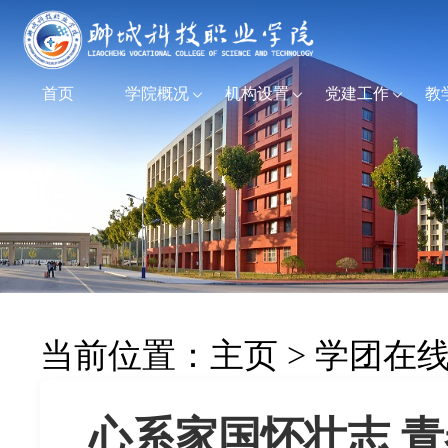
首页
学院概况
机构设置
党建工作
教
当前位置：
主页
>
学团在
心系家国怀壮志 