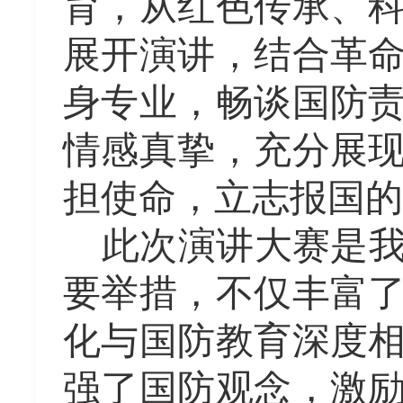
育，从红色传承、
展开演讲，结合革
身专业，畅谈国防
情感真挚，充分展
担使命，立志报国的
此次演讲大赛是
要举措，
不仅丰富
化与国防教育深度
强了
国防
观念
，激