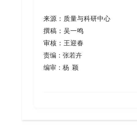
来源
：
质量与科研中心
撰稿：
吴一鸣
审核：
王迎春
责编：张若卉
编审：杨
颖