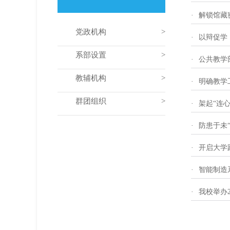
·
解锁馆藏
党政机构
·
以辩促学
系部设置
·
公共教学
教辅机构
·
明确教学
群团组织
·
架起“连
·
防患于未
·
开启大学
·
智能制造
·
我校举办2