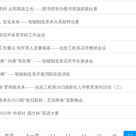
密码 点亮阅读之光——图书馆举办图书资源探索比赛
，智见未来——智能制造系举办系部辩论赛
部召开体育学科工作会议
工作重点 筑牢育人质量根基——信息工程系召开教研会议
心桥” 沟通“零距离” ——智能制造系召开学生座谈会
“燃”——智能制造系开展消防应急演练
路 擘画新未来—— 信息工程系2025级新生入学教育系列活动（三）
系举办2025级“智启新程，艺动青春”迎新晚会
025年“外研社·国才杯”英语大赛
首页
上一页
12
13
14
15
16
17