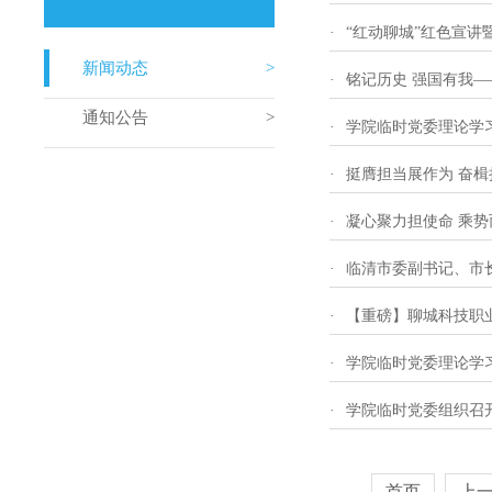
·
“红动聊城”红色宣讲
新闻动态
·
铭记历史 强国有我
通知公告
·
学院临时党委理论学
·
挺膺担当展作为 奋楫
·
凝心聚力担使命 乘
·
临清市委副书记、市
·
【重磅】聊城科技职
·
学院临时党委理论学
·
学院临时党委组织召
首页
上