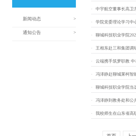
·
中宇航空董事长高卫
新闻动态
·
学院党委理论学习中
通知公告
·
聊城科技职业学院20
·
王相东赴三和集团调
·
云端携手筑梦职教 
·
冯泽静赴聊城莱柯智
·
聊城科技职业学院当
·
冯泽静到教务处和公
·
我校师生在山东省高
首页
上