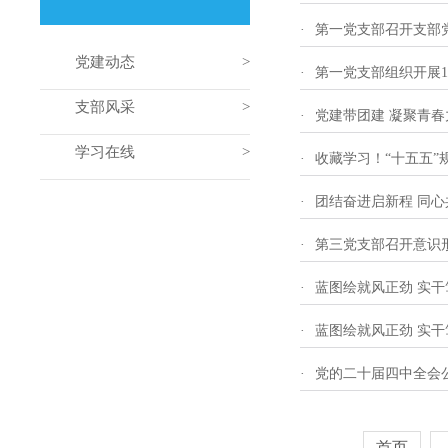
·
第一党支部召开支部
党建动态
·
第一党支部组织开展1
支部风采
·
党建带团建 凝聚青
学习在线
·
收藏学习！“十五五”
·
团结奋进启新程 同
·
第三党支部召开意识
·
蓝图绘就风正劲 实
·
蓝图绘就风正劲 实
·
党的二十届四中全会
首页