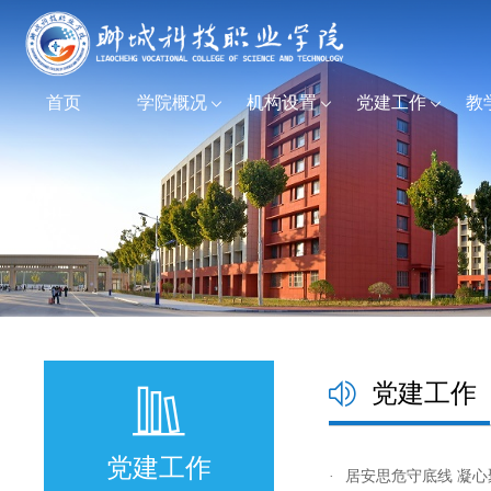
首页
学院概况
机构设置
党建工作
教
党建工作
党建工作
·
居安思危守底线 凝