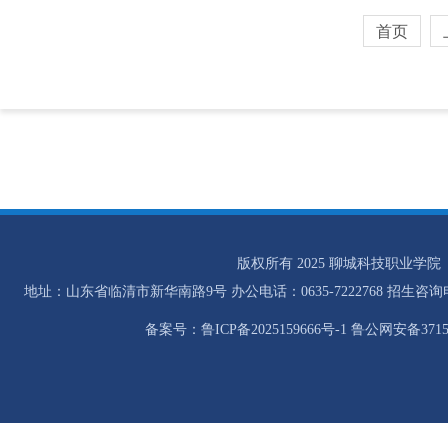
首页
版权所有 2025 聊城科技职业学院
地址：山东省临清市新华南路9号 办公电话：0635-7222768 招生咨询电话：0
备案号：鲁ICP备2025159666号-1 鲁公网安备37158